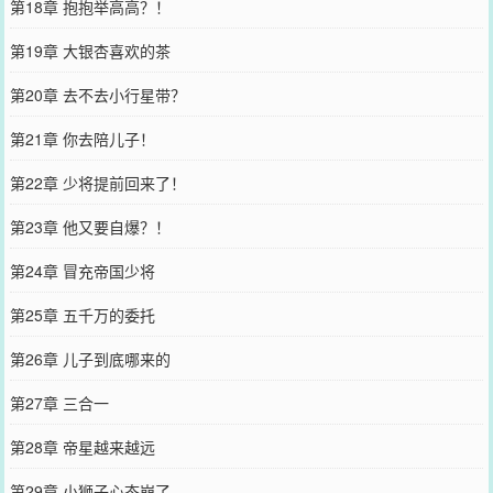
第18章 抱抱举高高？！
第19章 大银杏喜欢的茶
第20章 去不去小行星带？
第21章 你去陪儿子！
第22章 少将提前回来了！
第23章 他又要自爆？！
第24章 冒充帝国少将
第25章 五千万的委托
第26章 儿子到底哪来的
第27章 三合一
第28章 帝星越来越远
第29章 小狮子心态崩了