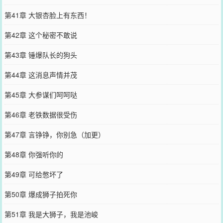
第41章 大银杏脸上有东西！
第42章 这个秘密不敢说
第43章 锤爆队长的狗头
第44章 这消息声情并茂
第45章 大参谋们呵呵哒
第46章 老铁数据很受伤
第47章 言铮铮，你别急（加更）
第48章 你强听你的
第49章 可给憋坏了
第50章 爆成狮子拍死你
第51章 我是大狮子，我是池峻