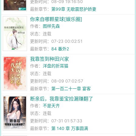
更新时间：08-09 19:16:50
最新章节：
第99章 无歇震怒护娇妻
你来自哪颗星球[娱乐圈]
作者：
图样先森
状态：连载
更新时间：07-23 00:02:51
最新章节：
84 番外2
我靠签到种田兴家
作者：
洋盘的折耳猫
状态：连载
更新时间：08-09 07:02:57
最新章节：
第一百二十一章 宴客
断亲后，我靠鉴宝捡漏赚翻了
作者：
不是天齐
状态：连载
更新时间：07-31 01:57:33
最新章节：
第 140 章 万事圆满