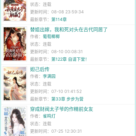
状态：连载
更新时间：08-08 23:59:34
最新章节：
第114章
替姐出嫁，我和死对头在古代同居了
作者：
葡萄椰椰
状态：连载
更新时间：08-10 00:08:31
最新章节：
第122章 自请下堂！
妲己后传
作者：
李满园
状态：连载
更新时间：07-10 01:41:52
最新章节：
第33章 步步为营
穿成财阀太子爷的作精前女友
作者：
雀鸣灯
状态：连载
更新时间：07-25 12:30:31