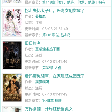
最新章节：
第148章 他想、他等、他求、他终于拥有
「全文完」
拐走失忆太子后，恶毒女配觉醒了
作者：
姜拾愿
状态：连载
更新时间：08-08 21:51:49
最新章节：
第116章 达成共识
旧日旅者
作者：
豆浆油条热干面
状态：连载
更新时间：07-10 01:41:46
最新章节：
第32章 人偶
后妈带崽随军，在家属院成团宠了
作者：
猫猫喵呀
状态：连载
更新时间：07-10 01:41:49
最新章节：
第48章 撑腰
万界食铺：开局红楼当孤女