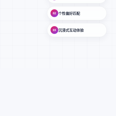
个性偏好匹配
02
沉浸式互动体验
03