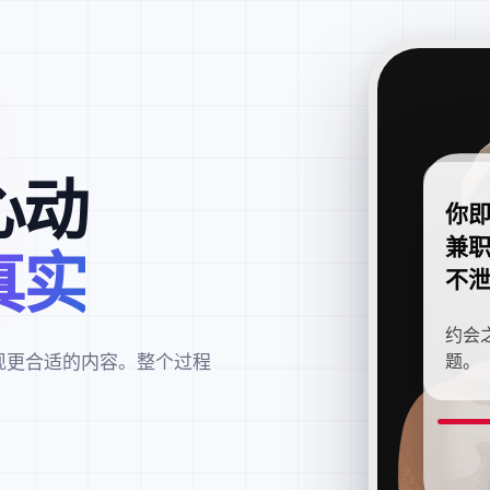
心动
你
兼
真实
不
约会
现更合适的内容。整个过程
题。