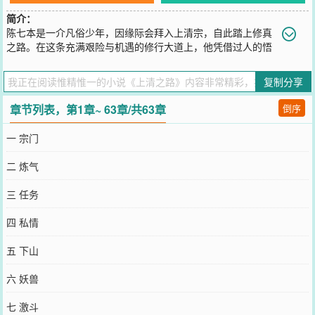
简介：
陈七本是一介凡俗少年，因缘际会拜入上清宗，自此踏上修真
之路。在这条充满艰险与机遇的修行大道上，他凭借过人的悟
性与坚韧的心志，从最底层的杂事堂弟子一步步走到仙人之境。.
您要是觉得《
上清之路
》还不错的话请不要忘记向您QQ群和微博微信
复制分享
里的朋友推荐哦！
章节列表，第1章~ 63章/共63章
倒序
一 宗门
二 炼气
三 任务
四 私情
五 下山
六 妖兽
七 激斗