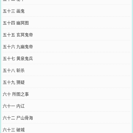
五十三 画鬼
五十四 幽冥图
五十五 玄冥鬼帝
五十六 九幽鬼帝
五十七 黄泉鬼兵
五十八 斩杀
五十九 猜疑
六十 所图之事
六十一 内讧
六十二 尸山骨海
六十三 破城