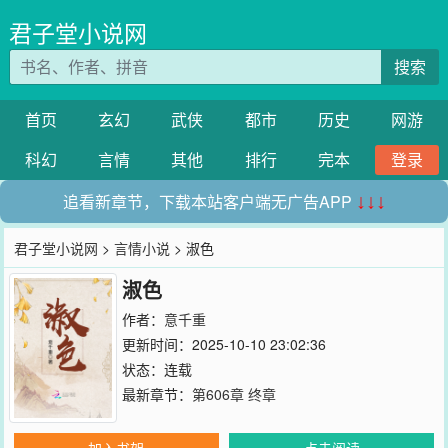
君子堂小说网
搜索
首页
玄幻
武侠
都市
历史
网游
科幻
言情
其他
排行
完本
登录
追看新章节，下载本站客户端无广告APP
↓↓↓
君子堂小说网
>
言情小说
> 淑色
淑色
作者：
意千重
更新时间：2025-10-10 23:02:36
状态：连载
最新章节：
第606章 终章
加入书架
点击阅读