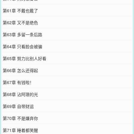
第61章 不戴也戴了
第62章 又不是绝色
第63章 多留一条后路
第64章 只看脸会被骗
第65章 努力比别人好看
第66章 怎么还得起
第67章 有钱啦！
第68章 沾阿璟的光
第69章 自带财运
第70章 不是嫌弃你
第71章 睡着都笑醒