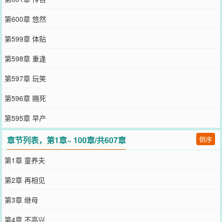
第600章 悠然
第599章 体贴
第598章 重逢
第597章 玩笑
第596章 赐死
第595章 早产
章节列表，第1章~ 100章/共607章
倒序
第1章 童养夫
第2章 再相见
第3章 继母
第4章 不高兴