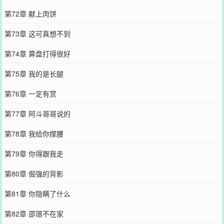
第72章 献上肉饼
第73章 这可真想不到
第74章 算盘打得很好
第75章 我的是长腿
第76章 一定有赏
第77章 阿斗哥哥说的
第78章 我给你撑腰
第79章 你得跟我走
第80章 倔强的背影
第81章 你隐瞒了什么
第82章 邵璟不在家