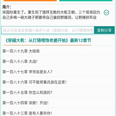
简介：
宋国柱重生了。重生到了饿殍无数的大乾王朝，三个哥哥因为
自己多喝一碗大碴子粥要将自己骗到野猪洞，让野猪拱死自
己。“叮——”“A.跟着哥哥去野猪洞，你将成为残疾人，无法人道，孤
寡一生。”“B.解开上来的绳子，送三位哥哥去西天，你将获得逍遥御兽
复制分享
系统，继承家里的大瓦房、睡着三个哥哥亲手打造的大床，带着三个
嫂嫂，过上逍遥快活、顿顿有肉吃的幸福日子。”BBB....老子选B！！
《穿越大乾：从打猎喂饱老婆开始》最新12章节
您要是觉得《
穿越大乾：从打猎喂饱老婆开始
》还不错的话请不要忘
记向您QQ群和微博微信里的朋友推荐哦！
第一百八十九章 大结局
第一百八十八章 大战！
第一百八十七章 李世岩是女人？
第一百八十六章 可不能将重兵放在这里！
第一百八十五章 你怎么知道的？
第一百八十四章 突厥！开战！
第一百八十三章 是有人要杀你！