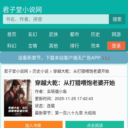
君子堂小说网
搜索
首页
玄幻
武侠
都市
历史
网游
科幻
言情
其他
排行
完本
登录
追看新章节，下载本站客户端无广告APP
↓↓↓
君子堂小说网
>
历史小说
> 穿越大乾：从打猎喂饱老婆开始
穿越大乾：从打猎喂饱老婆开始
作者：
呆萌僵小鱼
更新时间：2025-11-25 17:42:43
状态：连载
最新章节：
第一百八十九章 大结局
加入书架
点击阅读