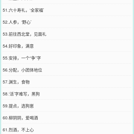
51.六十寿礼，‘全家福’
52.人参，‘野心’
53.前往西北堂，见面礼
54.好印象，满意
55.安排，一个“争”字
56.分配，小团体地位
57.渊生，食物
58.‘活’字难写，黑狗
59.提点，选狗崽
60.柳阴阴，爱喝酒
61.烈酒，不上心