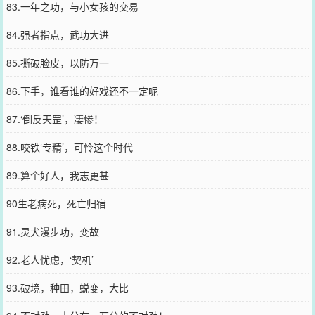
83.一年之功，与小女孩的交易
84.强者指点，武功大进
85.撕破脸皮，以防万一
86.下手，谁看谁的好戏还不一定呢
87.‘倒反天罡’，凄惨！
88.咬铁‘专精’，可怜这个时代
89.算个好人，我志更甚
90生老病死，死亡归宿
91.灵犬漫步功，变故
92.老人忧虑，‘契机’
93.破境，种田，蜕变，大比