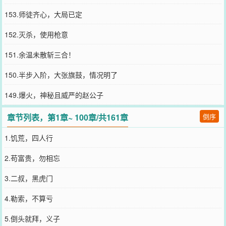
153.师徒齐心，大局已定
152.灭杀，使用枪意
151.余温未散斩三合！
150.半步入阶，大张旗鼓，情况明了
149.爆火，神秘且威严的赵公子
章节列表，第1章~ 100章/共161章
倒序
1.饥荒，四人行
2.苟富贵，勿相忘
3.二叔，黑虎门
4.勒索，不算亏
5.倒头就拜，义子