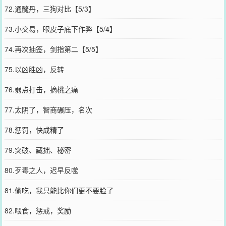
72.通髓丹，三狗对比【5/3】
73.小交易，眼皮子底下作弊【5/4】
74.再次抽签，剑指第二【5/5】
75.以凶胜凶，反转
76.弱点打击，摘桃之痛
77.太阴了，智商碾压，名次
78.惩罚，快成精了
79.突破、藏拙、秘密
80.歹毒之人，迟早反噬
81.偷吃，我只能比你们更不要脸了
82.喂食，惩戒，奖励