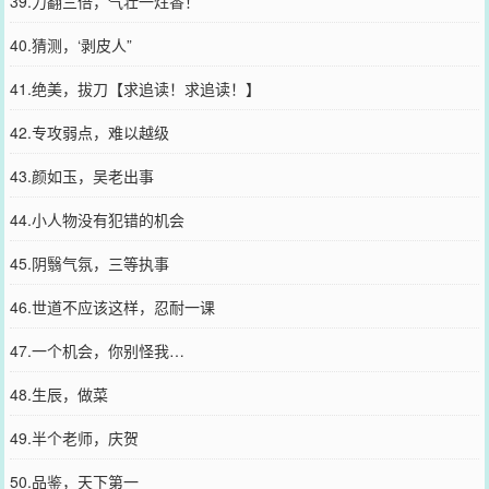
39.力翻三倍，气壮一炷香！
40.猜测，‘剥皮人”
41.绝美，拔刀【求追读！求追读！】
42.专攻弱点，难以越级
43.颜如玉，吴老出事
44.小人物没有犯错的机会
45.阴翳气氛，三等执事
46.世道不应该这样，忍耐一课
47.一个机会，你别怪我…
48.生辰，做菜
49.半个老师，庆贺
50.品鉴，天下第一