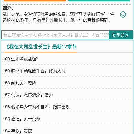
简介：
乱世灾年。身为饥荒流民的赵玄奇，获得可以增加‘悟性’，‘催
熟植株’的珠子。只有苟住才能长生。他一生的目标很明确：
“苟住”，“练武”，“修真”！沧海枯，顽石烂。我于大周…长生不灭。
……【长生流】【剧情向】【不圣母】【杀伐果断】
复制分享
您要是觉得《
我在大周乱世长生
》还不错的话请不要忘记向您QQ群和
微博微信里的朋友推荐哦！
《我在大周乱世长生》最新12章节
160.生米煮成熟饭？
159.巍然不动退敌千百，修为大涨
158.闭死关，威胁
157.试探，恐怖追杀，借力
156.假如年少有为不自卑，跟踪出现
155.叙旧，欠一条命
154.丰收，震惊