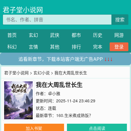
君子堂小说网
搜索
首页
玄幻
武侠
都市
历史
网游
科幻
言情
其他
排行
完本
登录
追看新章节，下载本站客户端无广告APP
↓↓↓
君子堂小说网
>
玄幻小说
> 我在大周乱世长生
我在大周乱世长生
作者：
卓小雅
更新时间：2025-11-24 23:46:29
状态：连载
最新章节：
160.生米煮成熟饭？
加入书架
点击阅读