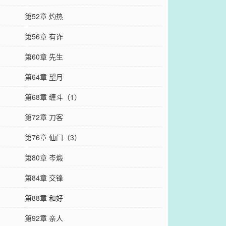
第52章 灼热
第56章 有诈
第60章 先生
第64章 望月
第68章 缠斗（1）
第72章 刀客
第76章 仙门（3）
第80章 岑煅
第84章 交锋
第88章 和好
第92章 亲人