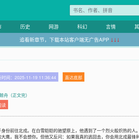
市
历史
网游
科幻
言情
追看新章节，下载本站客户端无广告APP
↓↓↓
时间：2025-11-19 11:36:44
直达底部
章 鲸舟（正文完）
阅读
子身份前往北戎。在白雪皑皑的驰望原上，他遇到了一个烈火般炽热的人。
的大鹰，我不会想你。但他又反问：如果我真的逃回去，你会用北戎最锋