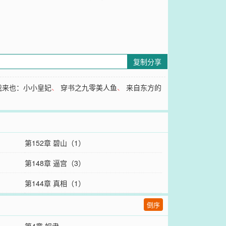
复制分享
我来也：小小皇妃
、
穿书之九零美人鱼
、
来自东方的
第152章 碧山（1）
第148章 逼宫（3）
第144章 真相（1）
倒序