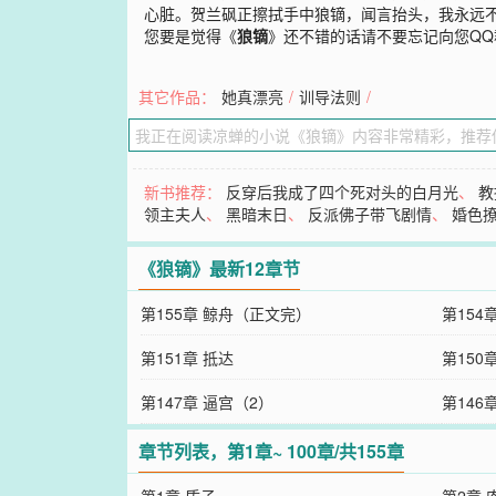
心脏。贺兰砜正擦拭手中狼镝，闻言抬头，我永远不
您要是觉得《
狼镝
》还不错的话请不要忘记向您Q
其它作品：
她真漂亮
/
训导法则
/
新书推荐：
反穿后我成了四个死对头的白月光
、
教
领主夫人
、
黑暗末日
、
反派佛子带飞剧情
、
婚色
《狼镝》最新12章节
第155章 鲸舟（正文完）
第154
第151章 抵达
第150
第147章 逼宫（2）
第146
章节列表，第1章~ 100章/共155章